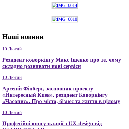
Наші
новини
10 Лютий
Резидент коворкінгу Макс Іщенко про те, чому
складно розвивати нові сервіси
10 Лютий
Арсеній Фінберг, засновник проекту
«Интересный Киев», резидент Коворкінгу
«Часопис». Про місто, бізнес та життя в цілому
10 Лютий
Професійні консультації з UX-design від