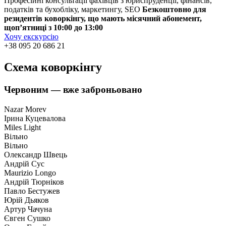
Професійні консультації фахівців з юриспруденції, фінансів,
податків та бухобліку, маркетингу, SEO
Безкоштовно для
резидентів коворкінгу, що мають місячний абонемент,
щоп’ятниці з 10:00 до 13:00
Хочу екскурсію
+38 095 20 686 21
Схема
коворкінгу
Червоним
— вже заброньовано
Nazar Morev
Ірина Куцевалова
Miles Light
Вiльно
Вiльно
Олександр Швець
Андрiй Сус
Maurizio Longo
Андрій Тюрніков
Павло Бестужев
Юрій Дьяков
Артур Чачуна
Євген Сушко