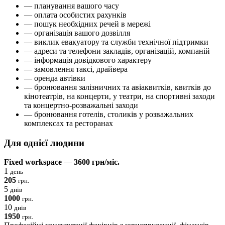
— планування вашого часу
— оплата особистих рахунків
— пошук необхідних речей в мережі
— організація вашого дозвілля
— виклик евакуатору та служби технічної підтримки
— адреси та телефони закладів, організацій, компаній
— інформація довідкового характеру
— замовлення таксі, драйвера
— оренда автівки
— бронювання залізничних та авіаквитків, квитків до
кінотеатрів, на концерти, у театри, на спортивні заходи
та концертно-розважальні заходи
— бронювання готелів, столиків у розважальних
комплексах та ресторанах
Для однієї
людини
Fixed workspace
—
3600 грн/міс.
1
день
205
грн.
5
днів
1000
грн.
10
днів
1950
грн.