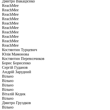
Дмитро Вакацієнко
ReachMee
ReachMee
ReachMee
ReachMee
ReachMee
ReachMee
ReachMee
ReachMee
ReachMee
ReachMee
Костянтин Турцевич
Юлія Мамонова
Костянтин Перевозчиков
Борис Борисенко
Сергій Гуданов
Андрій Зарудний
Вiльно
Вiльно
Вiльно
Вiльно
Віталій Кедик
Вiльно
Дмитро Груздков
Вiльно