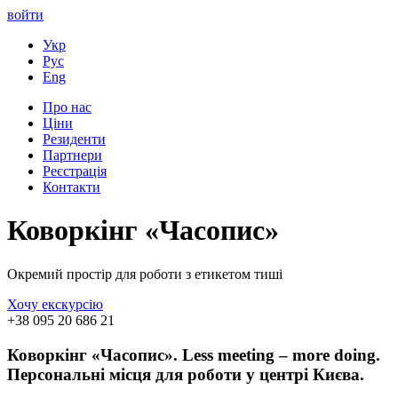
войти
Укр
Рус
Eng
Про нас
Ціни
Резиденти
Партнери
Реєстрація
Контакти
Коворкінг «Часопис»
Окремий простір для роботи з етикетом тиші
Хочу екскурсію
+38 095 20 686 21
Коворкінг «Часопис». Less meeting – more doing.
Персональні місця для роботи у центрі Києва.