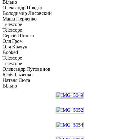
Вiльно
Олександр Прядко
Вoлoдимир Лисовский
Маша Перченко
Telescope
Telescope
Сергій Шишко
Оля Гром
Оля Квачук
Booked
Telescope
Telescope
Олександр Лутовинов
Юлія Ільченко
Наталя Люта
Вiльно