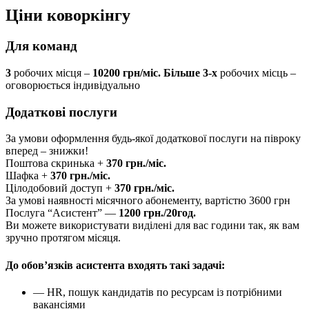
Ціни
коворкінгу
Для команд
3
робочих місця –
10200 грн/міс.
Більше 3-х
робочих місць –
оговорюється індивідуально
Додаткові послуги
За умови оформлення будь-якої додаткової послуги на півроку
вперед – знижки!
Поштова скринька +
370 грн./міс.
Шафка +
370 грн./міс.
Цілодобовий доступ +
370 грн./міс.
За умові наявності місячного абонементу, вартістю 3600 грн
Послуга “Асистент” —
1200 грн./20год.
Ви можете використувати виділені для вас години так, як вам
зручно протягом місяця.
До обов’язків асистента входять такі задачі:
— HR, пошук кандидатів по ресурсам із потрібними
вакансіями