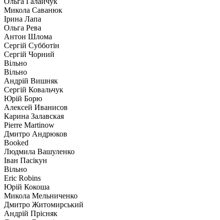
Ольга Галайчук
Микола Саванюк
Ірина Лапа
Ольга Рева
Антон Шлома
Сергій Субботін
Сергій Чорний
Вiльно
Вiльно
Андрій Вишняк
Сергій Ковальчук
Юрій Борю
Алексей Иванисов
Карина Залавская
Pierre Martinow
Дмитро Андрюков
Booked
Людмила Вашуленко
Іван Пасікун
Вiльно
Eric Robins
Юрій Кокоша
Микола Мельниченко
Дмитро Житомирський
Андрій Прісняк